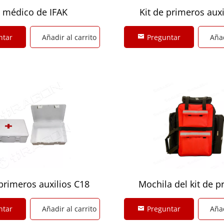
t médico de IFAK
Kit de primeros auxi
EVA
ntar
Añadir al carrito
Preguntar
Añad
primeros auxilios C18
Mochila del kit de p
auxilios
ntar
Añadir al carrito
Preguntar
Añad