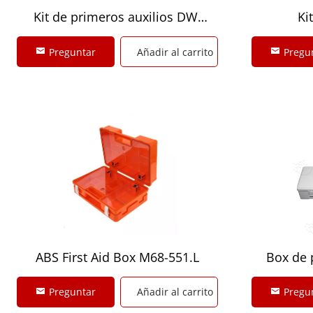
Kit de primeros auxilios DW-
Ki
FAK2514
Preguntar
Añadir al carrito
Pregu
ABS First Aid Box M68-551.L
Box de 
Preguntar
Añadir al carrito
Pregu