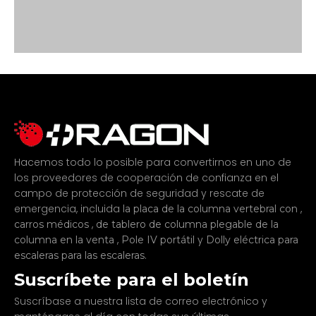
Hacemos todo lo posible para convertirnos en uno de
los proveedores de cooperación de confianza en el
campo de protección de seguridad y rescate de
emergencia, incluida
,
la placa de la columna vertebral con
4. Los riesgos de no usar una tabla de
,
carros médicos
de tablero de columna plegable de la
,
y
columna en la venta
Pole IV portátil
Dolly eléctrica para
columna con el inmovilizador de la
.
escaleras para las escaleras
cabeza
Suscríbete para el boletín
Suscríbase a nuestra lista de correo electrónico y
La tabla de elevación fija con el inmovilizador de la cabeza