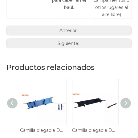
para caber en el
campamentos u
baúl.
otros lugares al
aire libre)
Anterior:
Siguiente:
Productos relacionados
Camilla plegable DW-F018
Camilla plegable DW-F014
Camilla plegable DW-F010