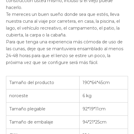
construcción usted mismo, incluso si el viejo puede
hacerlo.
Te mereces un buen sueño donde sea que estés, lleva
nuestra cuna al viaje por carretera, en casa, la piscina, el
lago, el vehículo recreativo, el campamento, el patio, la
cubierta, la carpa o la cabaña.
Para que tenga una experiencia más cómoda de uso de
las cunas, deje que se mantuviera ensamblado al menos
24-48 horas para que el lienzo se estire un poco, la
próxima vez que se configure será más fácil.
Tamaño del producto
190*64*45cm
noroeste
6 kg
Tamaño plegable
92*19*11cm
Tamaño de embalaje
94*21*25cm