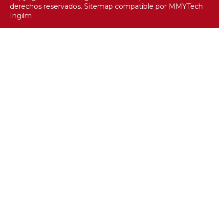
derechos reservados.
Sitemap
compatible por
MMYTech
Ingilm