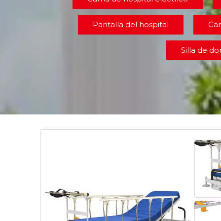
Pantalla del hospital
Car
Silla de d