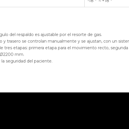
-18 ° ～+18 °
gulo del respaldo es ajustable por el resorte de gas.
tero y trasero se controlan manualmente y se ajustan, con un siste
de tres etapas: primera etapa para el movimiento recto, segunda
a: Ø2200 mm.
r la seguridad del paciente.