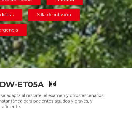
diálisis
Silla de infusión
ergencia
a DW-ET05A
 se adapta al rescate, el examen y otros escenarios,
nstantánea para pacientes agudos y graves, y
 eficiente.