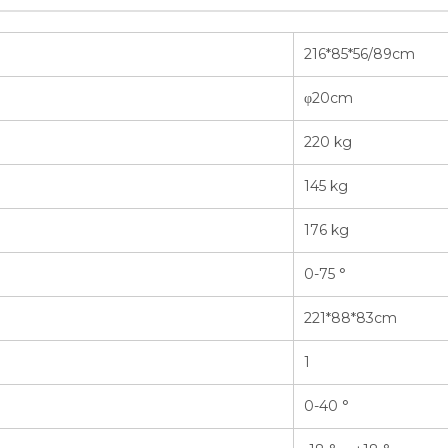
216*85*56/89cm
φ20cm
220 kg
145 kg
176 kg
0-75 °
221*88*83cm
1
0-40 °