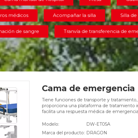
ros médicos
Acompañar la silla
Silla de 
onación de sangre
Tranvía de transferencia de em
Cama de emergenci
Tiene funciones de transporte y tratamiento,
proporciona una plataforma de tratamiento i
facilita una respuesta médica de emergencia
Modelo:
DW-ET05A
Marca del producto:
DRAGON