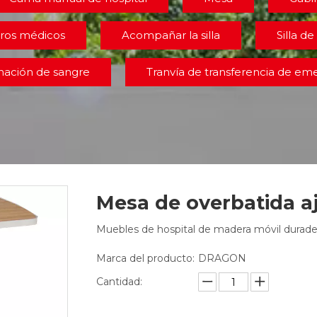
ros médicos
Acompañar la silla
Silla de 
onación de sangre
Tranvía de transferencia de em
Mesa de overbatida a
Muebles de hospital de madera móvil durader
Marca del producto:
DRAGON
Cantidad: