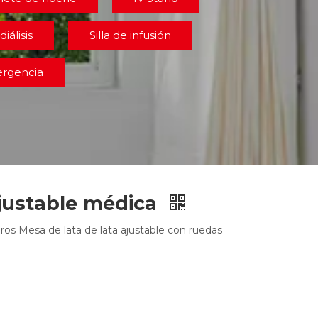
diálisis
Silla de infusión
ergencia
justable médica
os Mesa de lata de lata ajustable con ruedas