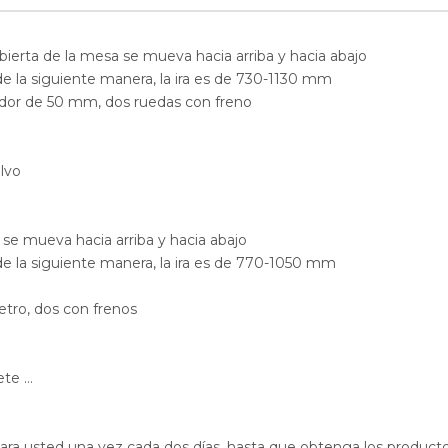
bierta de la mesa se mueva hacia arriba y hacia abajo
de la siguiente manera, la ira es de 730-1130 mm
dedor de 50 mm, dos ruedas con freno
olvo
 se mueva hacia arriba y hacia abajo
 de la siguiente manera, la ira es de 770-1050 mm
etro, dos con frenos
e ...
para usted una vez cada dos días, hasta que obtenga los product