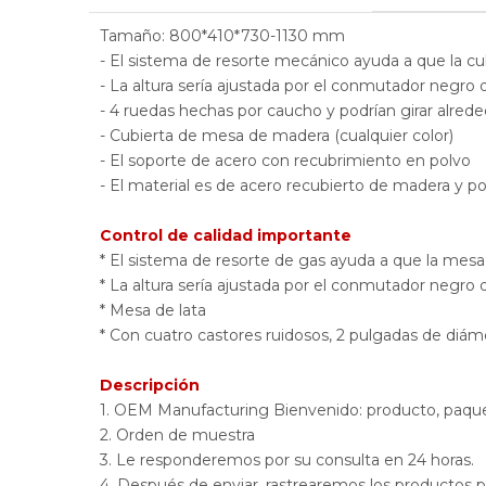
Tamaño: 800*410*730-1130 mm
- El sistema de resorte mecánico ayuda a que la cu
- La altura sería ajustada por el conmutador negro 
- 4 ruedas hechas por caucho y podrían girar alre
- Cubierta de mesa de madera (cualquier color)
- El soporte de acero con recubrimiento en polvo
- El material es de acero recubierto de madera y p
Control de calidad importante
* El sistema de resorte de gas ayuda a que la mesa
* La altura sería ajustada por el conmutador negro
* Mesa de lata
* Con cuatro castores ruidosos, 2 pulgadas de diám
Descripción
1. OEM Manufacturing Bienvenido: producto, paquet
2. Orden de muestra
3. Le responderemos por su consulta en 24 horas.
4. Después de enviar, rastrearemos los productos 