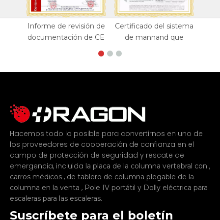
Informe de revisión de
Certificado del sistema
documentación de CE
de mannand que
Hacemos todo lo posible para convertirnos en uno de
los proveedores de cooperación de confianza en el
campo de protección de seguridad y rescate de
emergencia, incluida
,
la placa de la columna vertebral con
,
carros médicos
de tablero de columna plegable de la
,
y
columna en la venta
Pole IV portátil
Dolly eléctrica para
.
escaleras para las escaleras
Suscríbete para el boletín