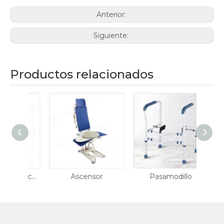
Anterior:
Siguiente:
Productos relacionados
Elevador de baño con alimentación
Ascensor
Pasamodillo
Tabu