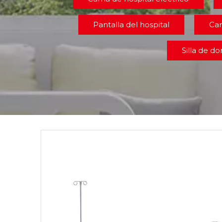
Pantalla del hospital
Car
Silla de d