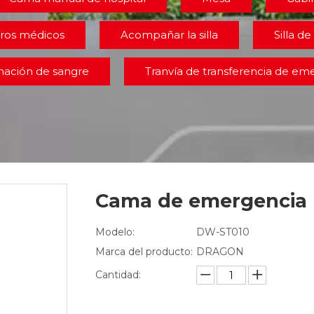
ros médicos
Acompañar la silla
Silla de 
onación de sangre
Tranvía de transferencia de em
Cama de emergencia
Modelo:
DW-ST010
Marca del producto:
DRAGON
Cantidad: