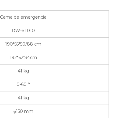
Cama de emergencia
DW-ST010
190*55*50/88 cm
192*62*34cm
41 kg
0-60 °
41 kg
φ150 mm