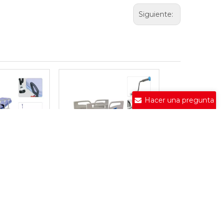
Siguiente:
Hacer una pregunta
Cama de emergencia DW-ET09
Cama de emergencia DW-ET08