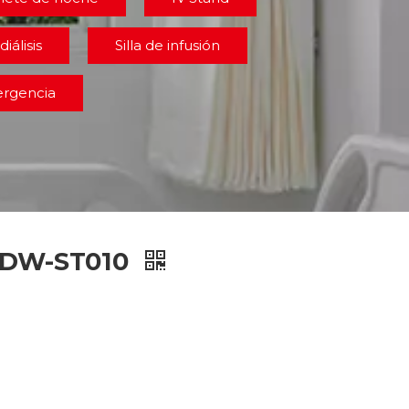
diálisis
Silla de infusión
ergencia
 DW-ST010