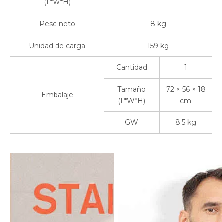
(L*W*H)
Peso neto
8 kg
Unidad de carga
159 kg
Cantidad
1
Tamaño
72 × 56 × 18
Embalaje
(L*W*H)
cm
GW
8.5 kg