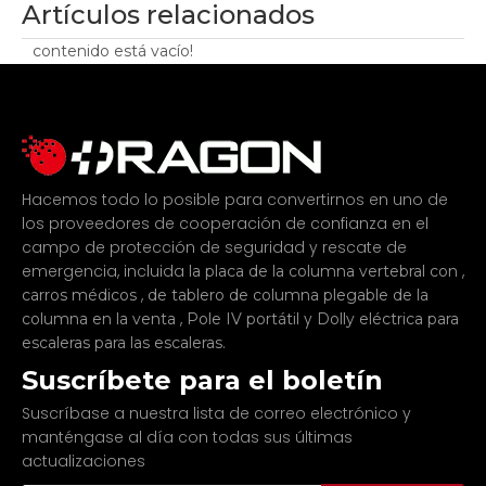
Artículos relacionados
contenido está vacío!
Hacemos todo lo posible para convertirnos en uno de
los proveedores de cooperación de confianza en el
campo de protección de seguridad y rescate de
emergencia, incluida
,
la placa de la columna vertebral con
,
carros médicos
de tablero de columna plegable de la
,
y
columna en la venta
Pole IV portátil
Dolly eléctrica para
.
escaleras para las escaleras
Suscríbete para el boletín
Suscríbase a nuestra lista de correo electrónico y
manténgase al día con todas sus últimas
actualizaciones