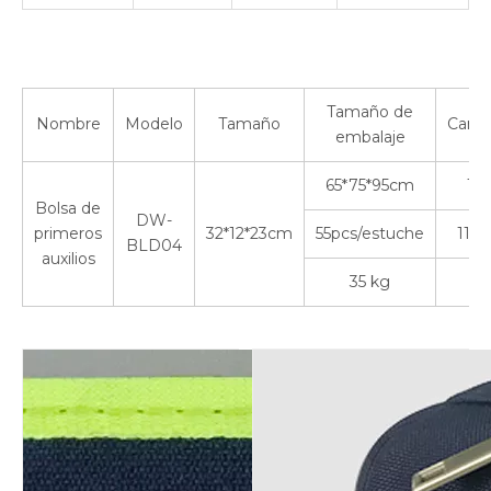
Tamaño de
Nombre
Modelo
Tamaño
Canti
embalaje
65*75*95cm
1-1
Bolsa de
DW-
primeros
32*12*23cm
55pcs/estuche
11-2
BLD04
auxilios
35 kg