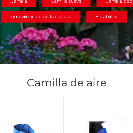
Camilla
Camilla suave
Camilla pedi
Inmovilización de la cabeza
Entablillar
Camilla de aire