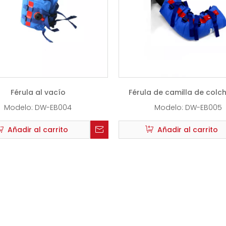
Férula al vacío
Férula de camilla de colc
vacío para la piern
Modelo:
DW-EB004
Modelo:
DW-EB005
Añadir al carrito
Añadir al carrito