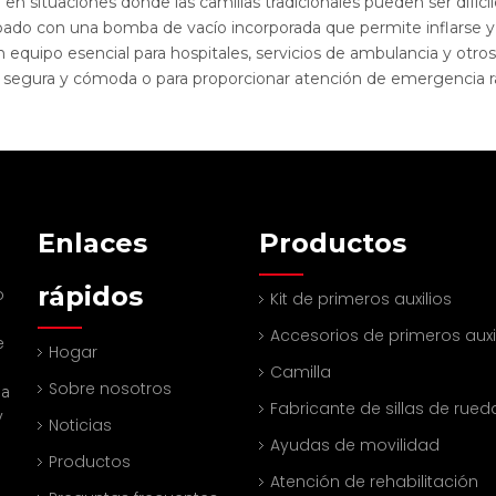
so en situaciones donde las camillas tradicionales pueden ser difí
uipado con una bomba de vacío incorporada que permite inflarse y
 equipo esencial para hospitales, servicios de ambulancia y otr
segura y cómoda o para proporcionar atención de emergencia ráp
Enlaces
Productos
rápidos
o
Kit de primeros auxilios
Accesorios de primeros auxi
e
Hogar
Camilla
Sobre nosotros
na
Fabricante de sillas de rued
y
Noticias
Ayudas de movilidad
Productos
Atención de rehabilitación