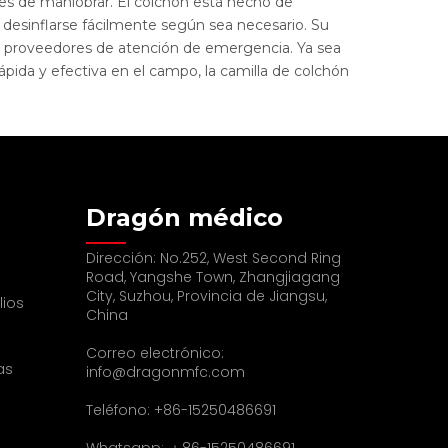
ciles de maniobrar. El colchón está hecho de
 desinflarse fácilmente según sea necesario. Su
os proveedores de atención de emergencia. Ya sea
ida y efectiva en el campo, la camilla de colchón
Dragón médico
Dirección: No.252, West Second Ring
Road, Yangshe Town, Zhangjiagang
City, Suzhou, Provincia de Jiangsu,
lios
China
Correo electrónico:
as
info@dragonmfc.com
Teléfono: +86-15250486691