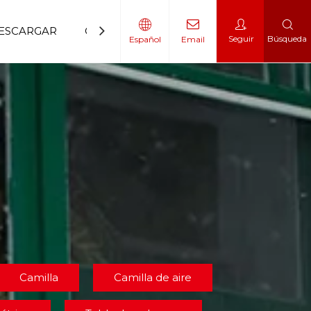
ESCARGAR
CONTÁCTENOS
Seguir
Búsqueda
Español
Email
 movilidad
 escalador
Camilla
Camilla de aire