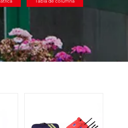
átrica
Tabla de columna