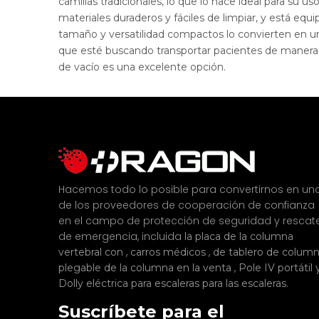
camillas tradicionales, lo que lo hace ideal para su u
materiales duraderos y fáciles de limpiar, y está eq
tamaño y versatilidad compactos lo convierten en un
que esté buscando transportar pacientes de manera 
de vacío es una excelente opción.
Hacemos todo lo posible para convertirnos en un
de los proveedores de cooperación de confianza
en el campo de protección de seguridad y rescat
de emergencia, incluida
la placa de la columna
,
,
vertebral con
carros médicos
de tablero de colum
,
plegable de la columna en la venta
Pole IV portátil
.
Dolly eléctrica para escaleras para las escaleras
Suscríbete para el