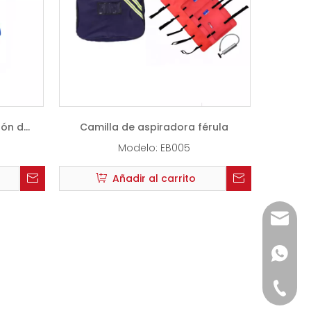
hón de
Camilla de aspiradora férula
a
Modelo:
EB005
Añadir al carrito
info@d
+86-15
+86-15