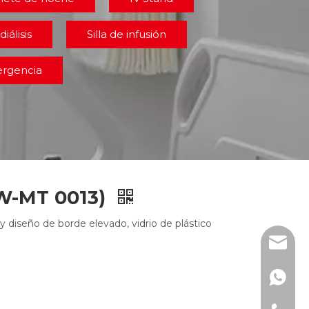
diálisis
Silla de infusión
ergencia
DW-MT 0013)
diseño de borde elevado, vidrio de plástico
info@d
+86-15