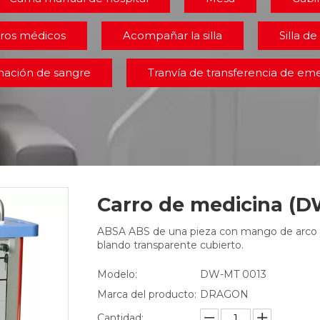
ros médicos
Acompañar la silla
Silla de 
onación de sangre
Tranvía de transferencia de em
Carro de medicina (
ABSA ABS de una pieza con mango de arco y 
blando transparente cubierto.
Modelo:
DW-MT 0013
Marca del producto:
DRAGON
Cantidad: