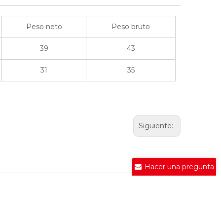
Peso neto
Peso bruto
39
43
31
35
Siguiente:
Hacer una pregunta