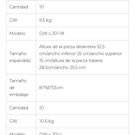
Cantidad
10
GW
9.5 kg
Modelo
DW-LJ01-M
Altura de la pieza delantera 32.5
Tamaño
cm/ancho inferior 25 cm/ancho superior
expandido
15 cm/altura de la pieza trasera
28.5cm/ancho 25.5 cm
Tamaño
de
81*65*33cm
embalaje
Cantidad
10
GW
10.6 kg
Modelo
DW-LJ01-L