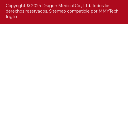
Copyright © 2024 Dragon Medical Co., Ltd. Todos los
derechos reservados.
Sitemap
compatible por
MMYTech
Ingilm