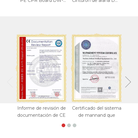
PE CPR Board DW-FA002
Cinturón de araña DW-SP01
Junta de rescate JL-LS-A
Informe de revisión de
Certificado del sistema
documentación de CE
de mannand que