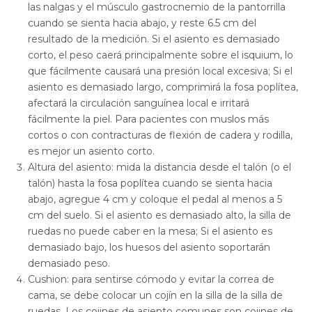
las nalgas y el músculo gastrocnemio de la pantorrilla
cuando se sienta hacia abajo, y reste 6.5 cm del
resultado de la medición. Si el asiento es demasiado
corto, el peso caerá principalmente sobre el isquium, lo
que fácilmente causará una presión local excesiva; Si el
asiento es demasiado largo, comprimirá la fosa poplítea,
afectará la circulación sanguínea local e irritará
fácilmente la piel. Para pacientes con muslos más
cortos o con contracturas de flexión de cadera y rodilla,
es mejor un asiento corto.
Altura del asiento: mida la distancia desde el talón (o el
talón) hasta la fosa poplítea cuando se sienta hacia
abajo, agregue 4 cm y coloque el pedal al menos a 5
cm del suelo. Si el asiento es demasiado alto, la silla de
ruedas no puede caber en la mesa; Si el asiento es
demasiado bajo, los huesos del asiento soportarán
demasiado peso.
Cushion: para sentirse cómodo y evitar la correa de
cama, se debe colocar un cojín en la silla de la silla de
ruedas. Los cojines de asiento comunes son cojines de