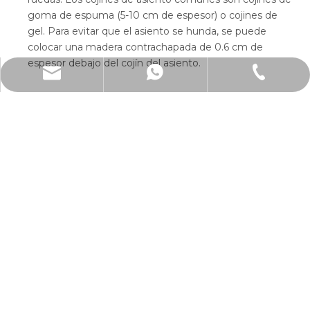
goma de espuma (5-10 cm de espesor) o cojines de
gel. Para evitar que el asiento se hunda, se puede
colocar una madera contrachapada de 0.6 cm de
espesor debajo del cojín del asiento.
info@dragonmfc.com
+86-15250486691
+86-15250486691
Anterior:
Siguiente:
Productos relacionados