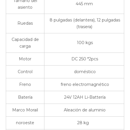
Tamaño del
445 mm
asiento
8 pulgadas (delantera), 12 pulgadas
Ruedas
(trasera)
Capacidad de
100 kgs
carga
Motor
DC 250 *2pcs
Control
doméstico
Freno
freno electromagnético
Batería
24V 12AH Li-Battería
Marco Morail
Aleación de aluminio
noroeste
28 kg