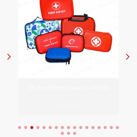
A
Mochila de primeros auxilios DW-BLD22
Ver más