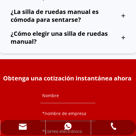
¿La silla de ruedas manual es 
cómoda para sentarse?
Proporcionamos cojines de asiento opcionales, 
¿Cómo elegir una silla de ruedas 
reposacabezas y respaldos para hacer que el viaje del 
manual?
usuario sea más cómodo.
Seleccione una silla de ruedas adecuada de acuerdo con 
su escenario de uso. Si aún tiene preguntas, contáctenos.
Obtenga una cotización instantánea ahora
info@dragonmfc.com
+86-15250486691
+86-15250486691