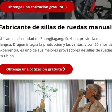
Obtenga una cotización gratuita
Fabricante de sillas de ruedas manual
Ubicado en la ciudad de Zhangjiagang, Suzhou, provincia de 
Jiangsu, Dragon integra la producción y las ventas, y con 20 años de
experiencia, es uno de sus mejores proveedores de sillas de ruedas
en China.
Obtenga una cotización gratuita