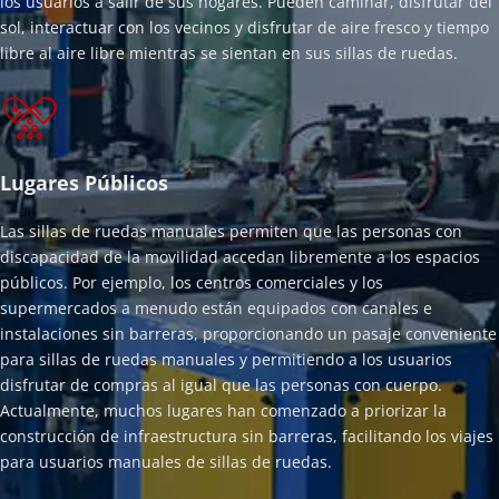
los usuarios a salir de sus hogares. Pueden caminar, disfrutar del 
sol, interactuar con los vecinos y disfrutar de aire fresco y tiempo 
libre al aire libre mientras se sientan en sus sillas de ruedas.
Lugares Públicos
Las sillas de ruedas manuales permiten que las personas con 
discapacidad de la movilidad accedan libremente a los espacios 
públicos. Por ejemplo, los centros comerciales y los 
supermercados a menudo están equipados con canales e 
instalaciones sin barreras, proporcionando un pasaje conveniente 
para sillas de ruedas manuales y permitiendo a los usuarios 
disfrutar de compras al igual que las personas con cuerpo. 
Actualmente, muchos lugares han comenzado a priorizar la 
construcción de infraestructura sin barreras, facilitando los viajes 
para usuarios manuales de sillas de ruedas.