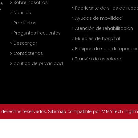
Sobre nosotros
na
Fabricante de sillas de rued
y
Noticias
Ayudas de movilidad
Productos
Atención de rehabilitación
Preguntas frecuentes
Muebles de hospital
Descargar
Equipos de sala de operaci
Contáctenos
Tranvía de escalador
política de privacidad
s derechos reservados.
Sitemap
compatible por
MMYTech
Ingilm