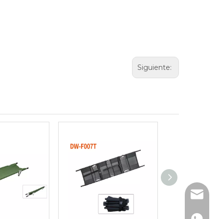
Siguiente:
info@d