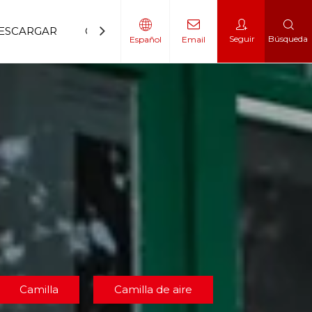
ESCARGAR
CONTÁCTENOS
Seguir
Búsqueda
Español
Email
 movilidad
 escalador
Camilla
Camilla de aire