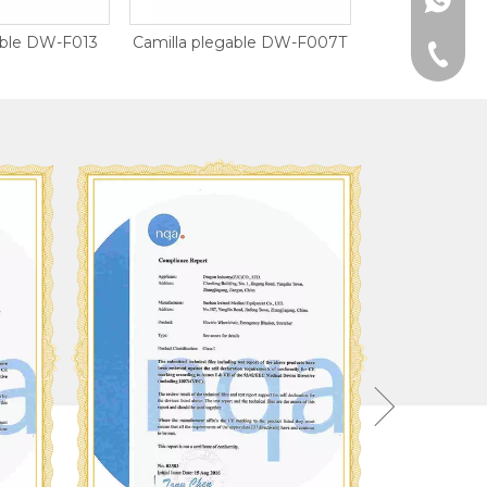
+86-15
 plegable DW-F007T
Camilla plegable DW-F007Y
Camilla
+86-15
ISO900