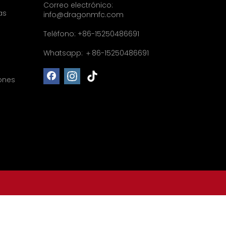
Correo electrónico:
as
info@dragonmfc.com
Teléfono: +86-15250486691
Whatsapp: ＋86-15250486691
ones