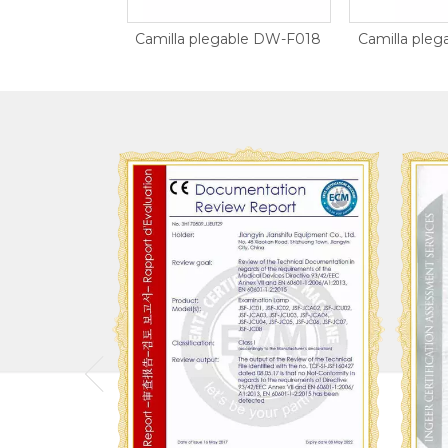
a plegable DW-F018
Camilla plegable DW-F014
Camill