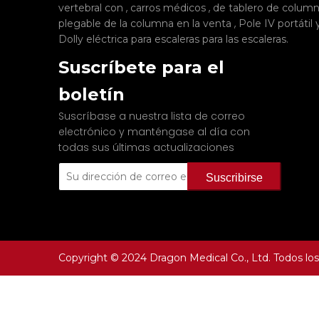
,
,
vertebral con
carros médicos
de tablero de colum
,
plegable de la columna en la venta
Pole IV portátil
.
Dolly eléctrica para escaleras para las escaleras
Suscríbete para el
boletín
Suscríbase a nuestra lista de correo
electrónico y manténgase al día con
todas sus últimas actualizaciones
Suscribirse
Copyright © 2024 Dragon Medical Co., Ltd. Todos lo