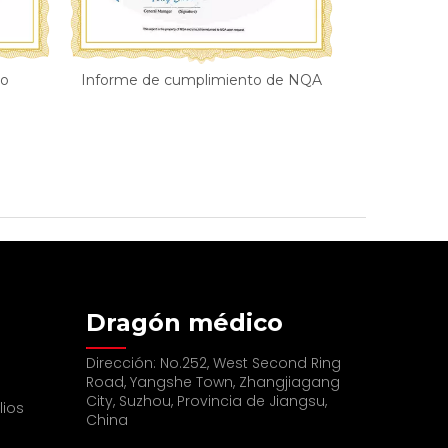
to
Informe de cumplimiento de NQA
Dragón médico
Dirección: No.252, West Second Ring
Road, Yangshe Town, Zhangjiagang
City, Suzhou, Provincia de Jiangsu,
lios
China