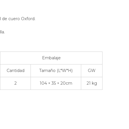
l de cuero Oxford.
la.
Embalaje
Cantidad
Tamaño (L*W*H)
GW
2
104 × 35 × 20cm
21 kg