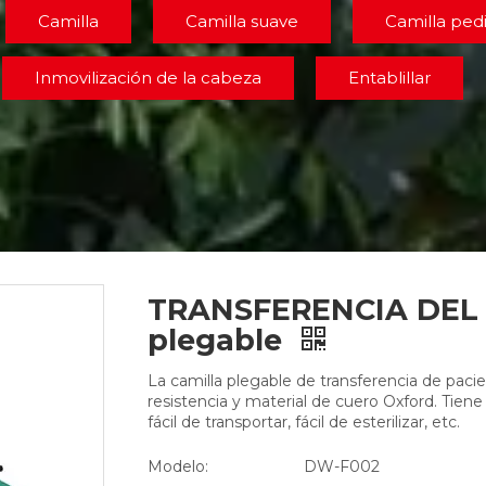
Camilla
Camilla suave
Camilla pedi
Inmovilización de la cabeza
Entablillar
TRANSFERENCIA DEL 
plegable
La camilla plegable de transferencia de paci
resistencia y material de cuero Oxford. Tiene
fácil de transportar, fácil de esterilizar, etc.
Modelo:
DW-F002