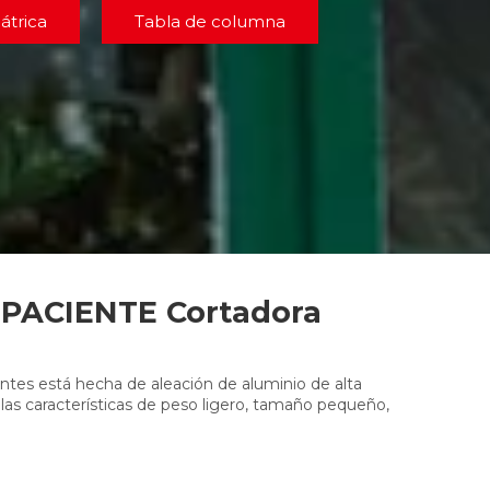
átrica
Tabla de columna
PACIENTE Cortadora
entes está hecha de aleación de aluminio de alta
 las características de peso ligero, tamaño pequeño,