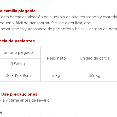
a camilla plegable
s está hecha de aleación de aluminio de alta resistencia y materia
ueño, fácil de transportar, fácil de esterilizar, etc.
, ambulancias y transporte de pacientes y bajas al campo de batal
ncia de pacientes
Tamaño plegado
Peso neto
Unidad de carga
(L*W*H)
104 × 17 × 9cm
5 kg
159 kg
e Use precauciones
e la víctima antes de llevarlo
ve