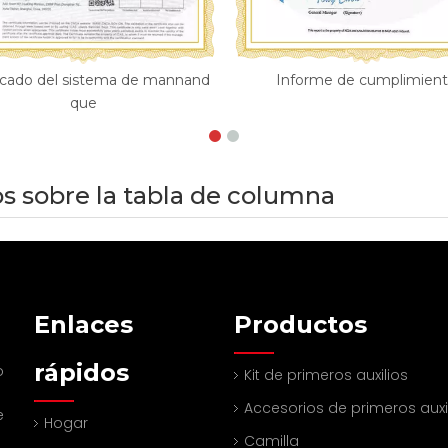
ficado del sistema de mannand
Informe de cumplimien
que
os sobre la tabla de columna
Enlaces
Productos
rápidos
o
Kit de primeros auxilios
Accesorios de primeros auxi
e
Hogar
Camilla