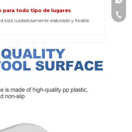
+86-15
para todo tipo de lugares
+86-15
dad está cuidadosamente elaborado y flexible