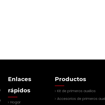
Enlaces
Productos
rápidos
o
Kit de primeros auxilios
Accesorios de primeros auxi
e
Hogar