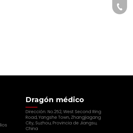
+86-15
Dragón médico
Dirección: No.252, West Second Ring
Road, Yangshe Town, Zhangjiagang
City, Suzhou, Provincia de Jiangsu,
lios
China