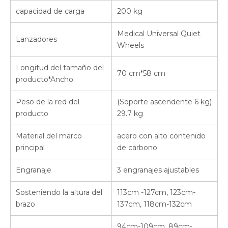
capacidad de carga
200 kg
Medical Universal Quiet
Lanzadores
Wheels
Longitud del tamaño del
70 cm*58 cm
producto*Ancho
Peso de la red del
(Soporte ascendente 6 kg)
producto
29.7 kg
Material del marco
acero con alto contenido
principal
de carbono
Engranaje
3 engranajes ajustables
Sosteniendo la altura del
113cm -127cm, 123cm-
brazo
137cm, 118cm-132cm
94cm-109cm, 89cm-