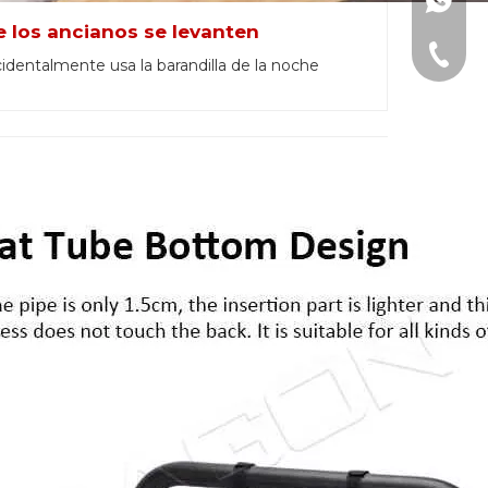
+86-15
e los ancianos se levanten
+86-15
identalmente usa la barandilla de la noche