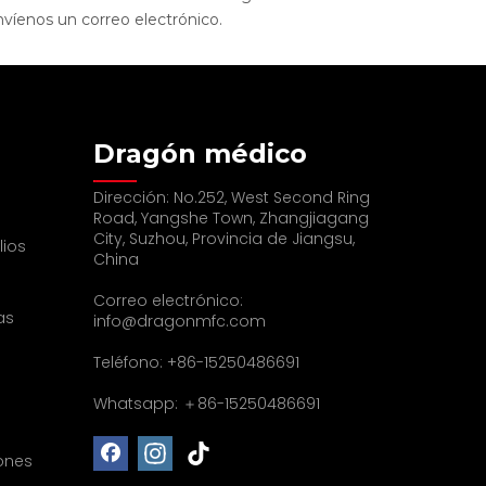
nvíenos un correo electrónico.
Dragón médico
Dirección: No.252, West Second Ring
Road, Yangshe Town, Zhangjiagang
City, Suzhou, Provincia de Jiangsu,
lios
China
Correo electrónico:
as
info@dragonmfc.com
Teléfono: +86-15250486691
Whatsapp: ＋86-15250486691
ones