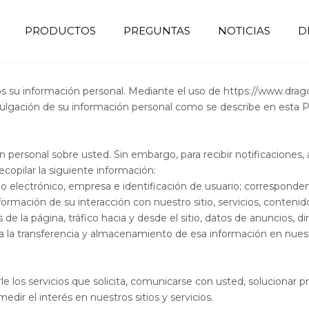
PRODUCTOS
PREGUNTAS
NOTICIAS
D
Muebles de hospital
Tranvía de transferencia de emergencia
Silla de escalera de evacuación
Inmovilización de la cabeza
Silla de donación de sangre
Camuleta de la ambulancia
Cama de hospital eléctrico
Cama manual de hospital
Fabricante de sillas de ruedas
Equipos de sala de operaciones
Silla de ruedas de escalada
Ayudas de
Tranvía de
s su información personal. Mediante el uso de
https://www.dra
lgación de su información personal como se describe en esta Pol
n personal sobre usted. Sin embargo, para recibir notificaciones, a
ecopilar la siguiente información:
 electrónico, empresa e identificación de usuario; corresponden
nformación de su interacción con nuestro sitio, servicios, contenid
 de la página, tráfico hacia y desde el sitio, datos de anuncios, 
ta la transferencia y almacenamiento de esa información en nues
e los servicios que solicita, comunicarse con usted, solucionar p
medir el interés en nuestros sitios y servicios.