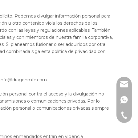
plícito. Podemos divulgar información personal para
ción u otro contenido viola los derechos de los
do con las leyes y regulaciones aplicables. También
ales y con miembros de nuestra familia corporativa,
. Si planeamos fusionar o ser adquiridos por otra
d combinada siga esta política de privacidad con
n: info@dragonmfc.com
info@d
n personal contra el acceso y la divulgación no
+86-15
ansmisiones o comunicaciones privadas. Por lo
mación personal o comunicaciones privadas siempre
+86-15
términos enmendados entran en vigencia