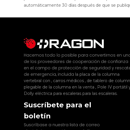
automáticamente 30 días después de que se publiquen 
Hacemos todo lo posible para convertirnos en un
de los proveedores de cooperación de confianza
en el campo de protección de seguridad y rescat
de emergencia, incluida
la placa de la columna
,
,
vertebral con
carros médicos
de tablero de colum
,
plegable de la columna en la venta
Pole IV portátil
.
Dolly eléctrica para escaleras para las escaleras
Suscríbete para el
boletín
Suscríbase a nuestra lista de correo