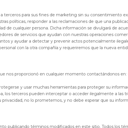
 terceros para sus fines de marketing sin su consentimiento ex
stras políticas, responder a las reclamaciones de que una publica
ad de cualquier persona. Dicha información se divulgará de acuer
ores de servicios que ayudan con nuestras operaciones comerci
tos y ayudar a detectar y prevenir actos potencialmente ilegales
ersonal con la otra compañía y requeriremos que la nueva entida
al que nos proporcionó en cualquier momento contactándonos e
otegerse y usar muchas herramientas para proteger su informació
 los terceros pueden interceptar o acceder ilegalmente a las tr
 privacidad, no lo prometemos, y no debe esperar que su infor
nto publicando términos modificados en este sitio. Todos los 