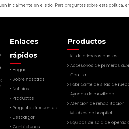
inicialmente en el sitio. Para preguntas sobre esta política, e
Enlaces
Productos
rápidos
o
Kit de primeros auxilios
Accesorios de primeros auxi
e
Hogar
Camilla
Sobre nosotros
na
Fabricante de sillas de rued
y
Noticias
Ayudas de movilidad
Productos
Atención de rehabilitación
Preguntas frecuentes
Muebles de hospital
Descargar
Equipos de sala de operaci
Contáctenos