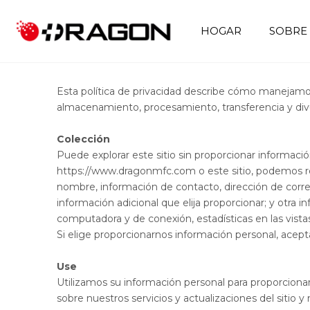
HOGAR
SOBRE
Kit de primeros auxilios
Atención de rehabilitación
Bolsa de primeros auxilios vacías
Kit de primeros auxilios militares
Accesorios de primeros auxilios
Gran kit de primeros auxilios
Mini kit de primeros auxilios
Casilla de primeros auxilios
Esta política de privacidad describe cómo manejamo
almacenamiento, procesamiento, transferencia y divu
Colección
Puede explorar este sitio sin proporcionar informació
https://www.dragonmfc.com
o este sitio, podemos r
nombre, información de contacto, dirección de correo
información adicional que elija proporcionar; y otra i
computadora y de conexión, estadísticas en las vistas
Si elige proporcionarnos información personal, acep
Use
Utilizamos su información personal para proporcionarl
sobre nuestros servicios y actualizaciones del sitio y 