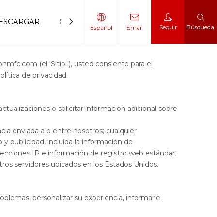
ESCARGAR
CONTÁCTENOS
Seguir
Búsqueda
Español
Email
 movilidad
 escalador
gonmfc.com
(el 'Sitio '), usted consiente para el
ítica de privacidad.
ctualizaciones o solicitar información adicional sobre
cia enviada a o entre nosotros; cualquier
o y publicidad, incluida la información de
direcciones IP e información de registro web estándar.
tros servidores ubicados en los Estados Unidos.
roblemas, personalizar su experiencia, informarle