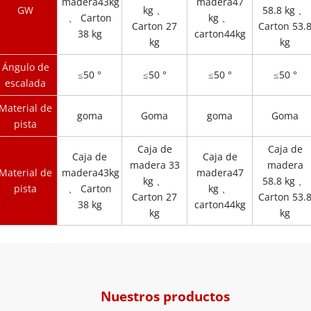
madera43kg
madera47
GW
kg 、
58.8 kg 、
、 Carton
kg 、
Carton 27
Carton 53.
38 kg
carton44kg
kg
kg
Ángulo de
≤50 °
≤50 °
≤50 °
≤50 °
escalada
Material de
goma
Goma
goma
Goma
pista
Caja de
Caja de
Caja de
Caja de
madera 33
madera
Material de
madera43kg
madera47
kg 、
58.8 kg 、
pista
、 Carton
kg 、
Carton 27
Carton 53.
38 kg
carton44kg
kg
kg
Nuestros productos