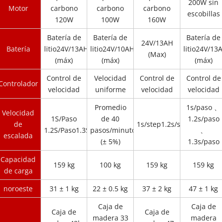
200W sin
Motor
carbono
carbono
carbono
escobillas
120W
100W
160W
Batería de
Batería de
Batería de
24V/13AH
Batería
litio24V/13AH
litio24V/10AH
litio24V/13
(Max)
(máx)
(máx)
(máx)
Control de
Velocidad
Control de
Control de
Controlador
velocidad
uniforme
velocidad
velocidad
Promedio
1s/paso 、
Velocidad
1S/Paso
de 40
1.2s/paso
de
1s/step1.2s/step1.3s/step
1.2S/Paso1.3S/Paso
pasos/minuto
、
escalada
(± 5%)
1.3s/paso
Capacidad
159 kg
100 kg
159 kg
159 kg
de carga
noroeste
31 ± 1 kg
22 ± 0.5 kg
37 ± 2 kg
47 ± 1 kg
Caja de
Caja de
Caja de
Caja de
madera 33
madera