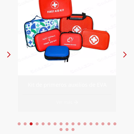
A
Mochila de primeros auxilios DW-BLD22
Ver más