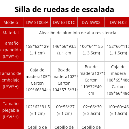
Silla de ruedas de escalada
Modelo
DW-ST003A
DW-EST01C
DW-SW02
DW-FL02
Material
Aleación de aluminio de alta resistencia
Tamaño
158*62*129
146*56*93.5
100*64*155
152*60*11
expandido
(± 1 cm)
(± 1 cm
(± 3.5cm)
(± 1.5cm)
(L*W*H)
Box de
Caja de
Caja de
Box de
Tamaño de
madera107*69.5*37.5cm
madera
madera105*65*34cm
madera102*55*29cm
embalaje
Carton
108*65*48
Carton
Carton
(L*W*H)
110*72*40
Carton
109*66*34cm
104*57.5*31cm
cm
109*66*48
Tamaño
102*62*31.5
100*56*27
102*66*30
100*60*46
plegable
(± 1 cm)
(± 1 cm)
(± 3.5cm)
(± 1.5cm)
(L*W*H)
Cepillo de
Cepillo de
Cepillo de