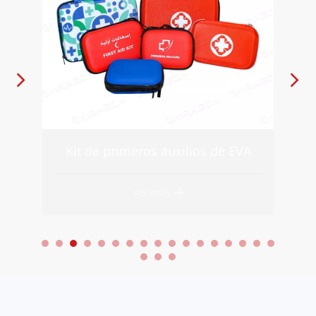
VA
Mochila de primeros auxilios DW-BLD22
Ver más