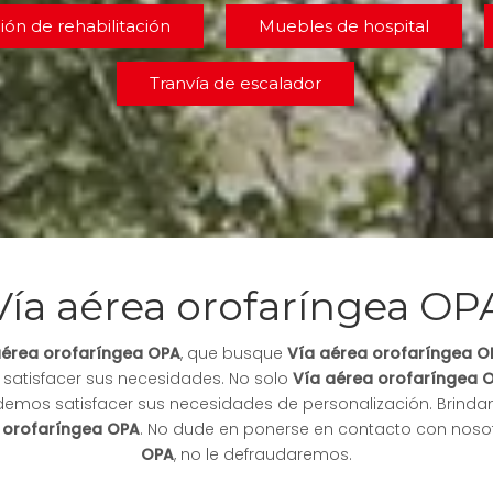
ión de rehabilitación
Muebles de hospital
Tranvía de escalador
Vía aérea orofaríngea OP
aérea orofaríngea OPA
, que busque
Vía aérea orofaríngea O
 satisfacer sus necesidades. No solo
Vía aérea orofaríngea 
podemos satisfacer sus necesidades de personalización. Brinda
 orofaríngea OPA
. No dude en ponerse en contacto con nosot
OPA
, no le defraudaremos.