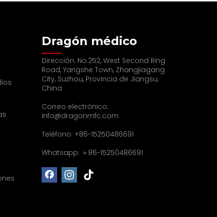
Dragón médico
Dirección: No.252, West Second Ring
Road, Yangshe Town, Zhangjiagang
City, Suzhou, Provincia de Jiangsu,
lios
China
Correo electrónico:
as
info@dragonmfc.com
Teléfono: +86-15250486691
Whatsapp: ＋86-15250486691
ones