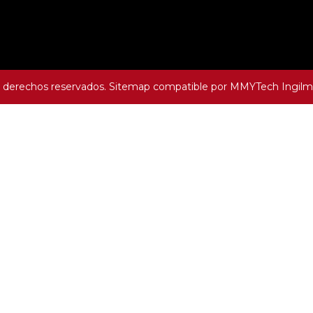
s derechos reservados.
Sitemap
compatible por
MMYTech
Ingilm