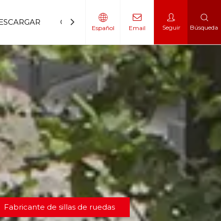
ESCARGAR
CONTÁCTENOS
Seguir
Búsqueda
Español
Email
 movilidad
 escalador
Fabricante de sillas de ruedas