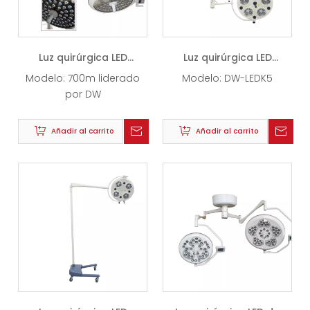
Luz quirúrgica LED
Luz quirúrgica LED
(700m)
menor (K5)
Modelo:
700m liderado
Modelo:
DW-LEDK5
por DW
Añadir al carrito
Añadir al carrito