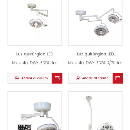
Luz quirúrgica LED
Luz quirúrgica LED
(500/700m)
Modelo:
DW-LED500m
Modelo:
DW-LED500/700m
Añadir al carrito
Añadir al carrito