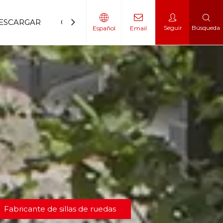
ESCARGAR
CONTÁCTENOS
Seguir
Búsqueda
Español
Email
 movilidad
 escalador
Fabricante de sillas de ruedas