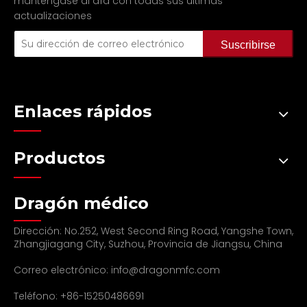
manténgase al día con todas sus últimas
actualizaciones
Suscribirse
Enlaces rápidos
Productos
Dragón médico
Dirección: No.252, West Second Ring Road, Yangshe Town,
Zhangjiagang City, Suzhou, Provincia de Jiangsu, China
Correo electrónico:
info@dragonmfc.com
Ventajas de la plataforma eléctrica
para las escaleras
Teléfono: +86-15250486691