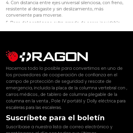
4. Con distancia entre ejes universal silenciosa, con freno,
resistente al desgaste y sin deslizamiento, más
conveniente para moverse.
5. Base del pentágono extra grande de acero inoxidable
para mayor estabilidad.
6. Fácil de instalar, girar y arreglar, fácil de instalar en unos
minutos.
7. Diseño de precisión integrado, sensación de mano
cómoda y apariencia hermosa.
8. Las piezas portátiles de polos IV están hechas de
Hacemos todo lo posible para convertirnos en uno de
materiales de alta calidad, ecológicos, antibacterianos y
los proveedores de cooperación de confianza en el
antienvejecimiento.
campo de protección de seguridad y rescate de
emergencia, incluida
,
la placa de la columna vertebral con
,
carros médicos
de tablero de columna plegable de la
,
y
columna en la venta
Pole IV portátil
Dolly eléctrica para
.
escaleras para las escaleras
Suscríbete para el boletín
Suscríbase a nuestra lista de correo electrónico y