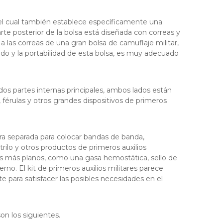
el cual también establece específicamente una
te posterior de la bolsa está diseñada con correas y
a las correas de una gran bolsa de camuflaje militar,
do y la portabilidad de esta bolsa, es muy adecuado
dos partes internas principales, ambos lados están
s, férulas y otros grandes dispositivos de primeros
era separada para colocar bandas de banda,
trilo y otros productos de primeros auxilios
os más planos, como una gasa hemostática, sello de
erno. El kit de primeros auxilios militares parece
ara satisfacer las posibles necesidades en el
n los siguientes.