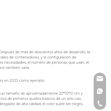
. Después de más de doscientos años de desarrollo, la
riales de contenedores, y la configuración de
entes necesidades, el número de personas que usan, el
ios también varía.
info@d
ares en 2022 como ejemplo.
+86-15
nen un tamaño de aproximadamente 20*15*10 cm y
tos de primeros auxilios básicos de un solo uso.
+86-15
esgaste de alta calidad, el color suele ser negro,