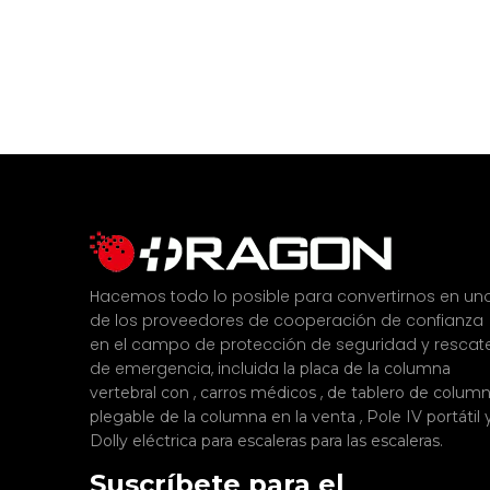
Hacemos todo lo posible para convertirnos en un
de los proveedores de cooperación de confianza
en el campo de protección de seguridad y rescat
de emergencia, incluida
la placa de la columna
,
,
vertebral con
carros médicos
de tablero de colum
,
plegable de la columna en la venta
Pole IV portátil
.
Dolly eléctrica para escaleras para las escaleras
Suscríbete para el