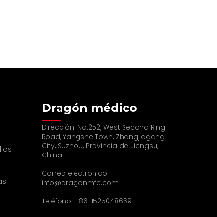
Dragón médico
Dirección: No.252, West Second Ring
Road, Yangshe Town, Zhangjiagang
City, Suzhou, Provincia de Jiangsu,
lios
China
Correo electrónico:
as
info@dragonmfc.com
Teléfono: +86-15250486691