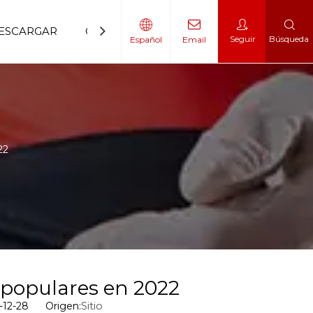
ESCARGAR
CONTÁCTENOS
Seguir
Búsqueda
Español
Email
 movilidad
 escalador
22
s populares en 2022
Sitio
22-12-28 Origen: