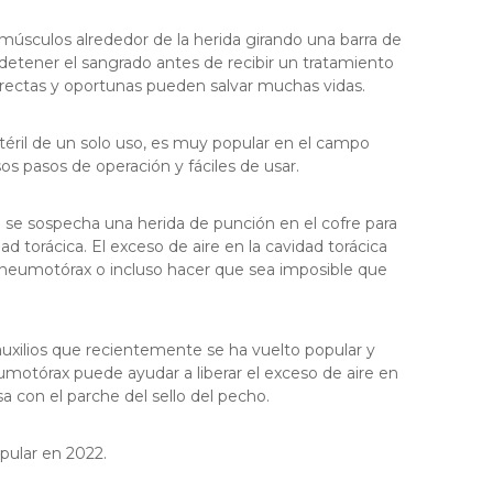
s músculos alrededor de la herida girando una barra de
detener el sangrado antes de recibir un tratamiento
ectas y oportunas pueden salvar muchas vidas.
téril de un solo uso, es muy popular en el campo
sos pasos de operación y fáciles de usar.
o se sospecha una herida de punción en el cofre para
dad torácica. El exceso de aire en la cavidad torácica
n neumotórax o incluso hacer que sea imposible que
uxilios que recientemente se ha vuelto popular y
motórax puede ayudar a liberar el exceso de aire en
sa con el parche del sello del pecho.
opular en 2022.