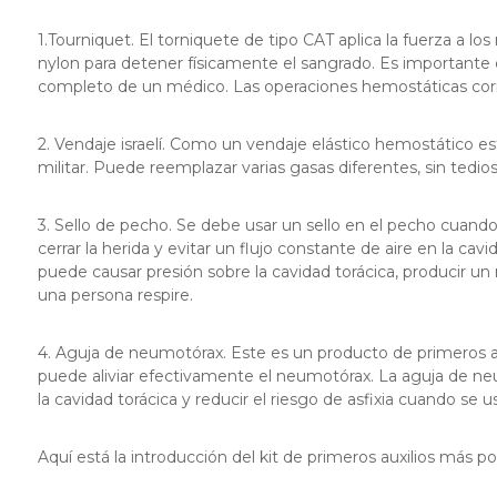
1.Tourniquet. El torniquete de tipo CAT aplica la fuerza a lo
nylon para detener físicamente el sangrado. Es importante 
completo de un médico. Las operaciones hemostáticas corr
2. Vendaje israelí. Como un vendaje elástico hemostático es
militar. Puede reemplazar varias gasas diferentes, sin tedio
3. Sello de pecho. Se debe usar un sello en el pecho cuand
cerrar la herida y evitar un flujo constante de aire en la cavi
puede causar presión sobre la cavidad torácica, producir u
una persona respire.
4. Aguja de neumotórax. Este es un producto de primeros a
puede aliviar efectivamente el neumotórax. La aguja de neu
la cavidad torácica y reducir el riesgo de asfixia cuando se u
Aquí está la introducción del kit de primeros auxilios más p