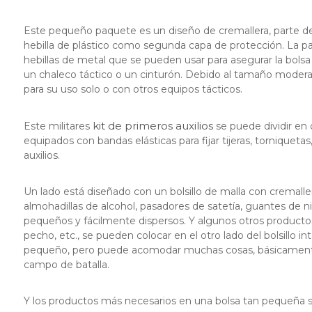
Este pequeño paquete es un diseño de cremallera, parte d
hebilla de plástico como segunda capa de protección. La par
hebillas de metal que se pueden usar para asegurar la bolsa 
un chaleco táctico o un cinturón. Debido al tamaño modera
para su uso solo o con otros equipos tácticos.
kit de primeros auxilios
Este militares
se puede dividir en 
equipados con bandas elásticas para fijar tijeras, torniqueta
auxilios.
Un lado está diseñado con un bolsillo de malla con cremall
almohadillas de alcohol, pasadores de satetía, guantes de ni
pequeños y fácilmente dispersos. Y algunos otros product
pecho, etc., se pueden colocar en el otro lado del bolsillo int
pequeño, pero puede acomodar muchas cosas, básicamente p
campo de batalla.
Y los productos más necesarios en una bolsa tan pequeña so