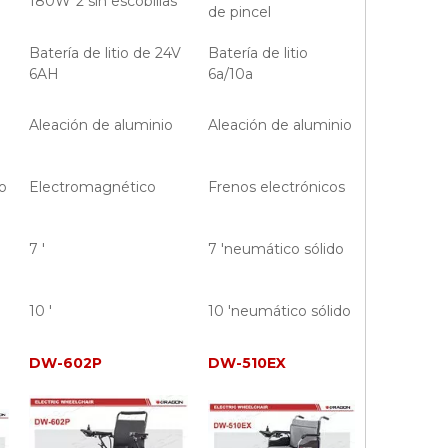
180W*2 sin escobillas
de pincel
Batería de litio de 24V
Batería de litio
6AH
6a/10a
Aleación de aluminio
Aleación de aluminio
o
Electromagnético
Frenos electrónicos
7 '
7 'neumático sólido
10 '
10 'neumático sólido
DW-602P
DW-510EX