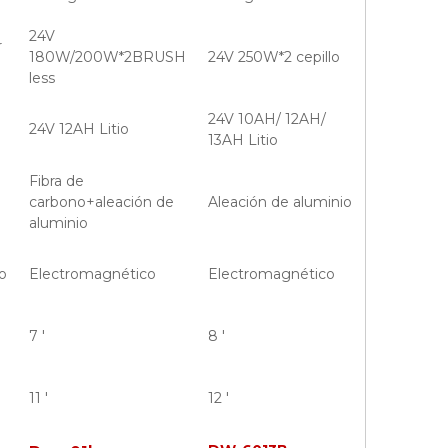
24V
r
180W/200W*2BRUSH
24V 250W*2 cepillo
less
24V 10AH/ 12AH/
24V 12AH Litio
13AH Litio
Fibra de
carbono+aleación de
Aleación de aluminio
aluminio
o
Electromagnético
Electromagnético
7 '
8 '
11 '
12 '