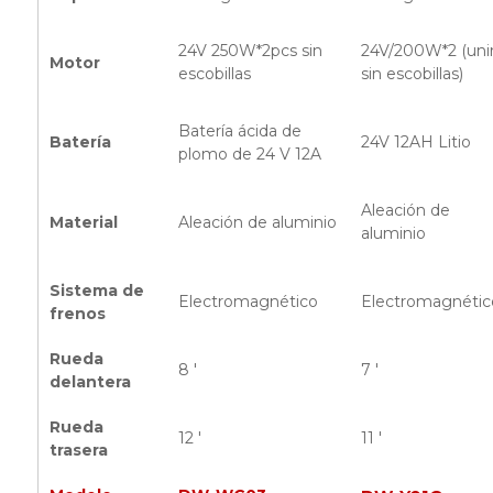
24V 250W*2pcs sin
24V/200W*2 (uni
Motor
escobillas
sin escobillas)
Batería ácida de
Batería
24V 12AH Litio
plomo de 24 V 12A
Aleación de
Material
Aleación de aluminio
aluminio
Sistema de
Electromagnético
Electromagnétic
frenos
Rueda
8 '
7 '
delantera
Rueda
12 '
11 '
trasera