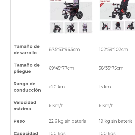
Tamaño de
87.5*53*96.5cm
102*59*102cm
desarrollo
Tamaño de
69*45*77cm
58*35*75cm
pliegue
Rango de
≥20 km
15 km
conducción
Velocidad
6 km/h
6 km/h
máxima
Peso
22.6 kg sin batería
19 kg sin batería
Capacidad
100 kgs
100 kgs