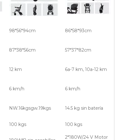
98*56*94cm
86*58*93cm
87*38*56cm
57*37*82cm
12 km
6a-7 km, 10a-12 km
6 km/h
6 km/h
NW.16kgsgw.19kgs
14.5 kg sin batería
100 kgs
100 kgs
2*180W/24 V Motor