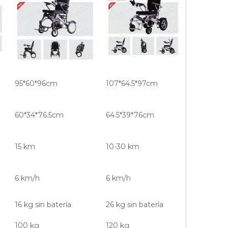
95*60*96cm
107*64.5*97cm
60*34*76.5cm
64.5*39*76cm
15 km
10-30 km
6 km/h
6 km/h
16 kg sin batería
26 kg sin batería
100 kg
120 kg