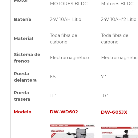
Motor
MOTORES BLDC
Motores BLDC
Batería
24V 10AH Litio
24V 10AH*2 Litio
Toda fibra de
Toda fibra de
Material
carbono
carbono
Sistema de
Electromagnético
Electromagnétic
frenos
Rueda
6.5 '
7 '
delantera
Rueda
11 '
10 '
trasera
Modelo
DW-WD602
DW-605JX