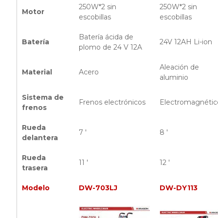
250W*2 sin
250W*2 sin
Motor
escobillas
escobillas
Batería ácida de
Batería
24V 12AH Li-ion
plomo de 24 V 12A
Aleación de
Material
Acero
aluminio
Sistema de
Frenos electrónicos
Electromagnétic
frenos
Rueda
7 '
8 '
delantera
Rueda
11 '
12 '
trasera
Modelo
DW-703LJ
DW-DY113