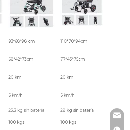
93*68*98 cm
110*70*94cm
68*42*73cm
77*43*75cm
20 km
20 km
6 km/h
6 km/h
23.3 kg sin batería
28 kg sin batería
info@d
100 kgs
100 kgs