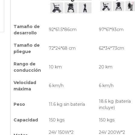
Tamaño de
92*61.5*86cm
97*61*93cm
desarrollo
Tamaño de
72*24*68 cm
62*34*73cm
pliegue
Rango de
10 km
20 km
conducción
Velocidad
6 km/h
6 km/h
máxima
18.6 kg (batería
Peso
11.6 kg sin batería
incluye)
Capacidad
150 kgs
150 kgs
24V 150W*2
24V 200W*2