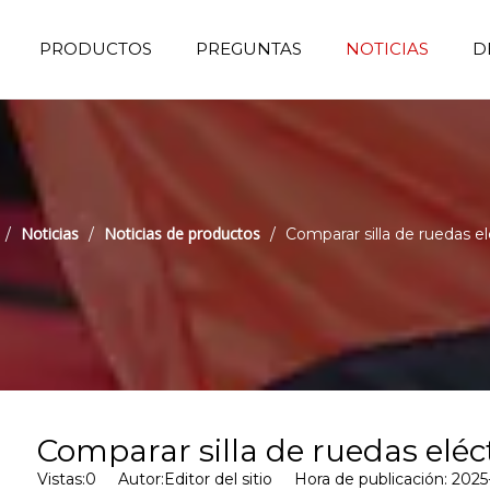
PRODUCTOS
PREGUNTAS
NOTICIAS
D
Muebles de hospital
Tranvía de transferencia de emergencia
Silla de escalera de evacuación
Inmovilización de la cabeza
Silla de donación de sangre
Camuleta de la ambulancia
Cama de hospital eléctrico
Cama manual de hospital
Fabricante de sillas de ruedas
Equipos de sala de operaciones
Silla de ruedas de escalada
Ayudas de
Tranvía de
Noticias
Noticias de productos
/
/
/
Comparar silla de ruedas el
Comparar silla de ruedas eléc
Vistas:
0
Autor:Editor del sitio Hora de publicación: 20