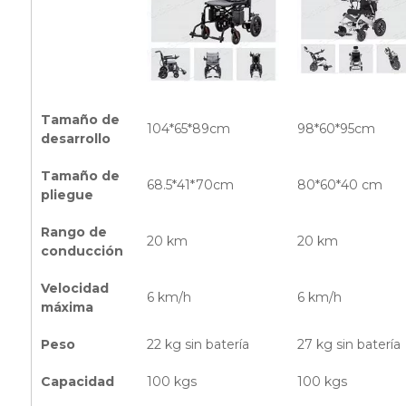
Tamaño de
104*65*89cm
98*60*95cm
desarrollo
Tamaño de
68.5*41*70cm
80*60*40 cm
pliegue
Rango de
20 km
20 km
conducción
Velocidad
6 km/h
6 km/h
máxima
Peso
22 kg sin batería
27 kg sin batería
Capacidad
100 kgs
100 kgs