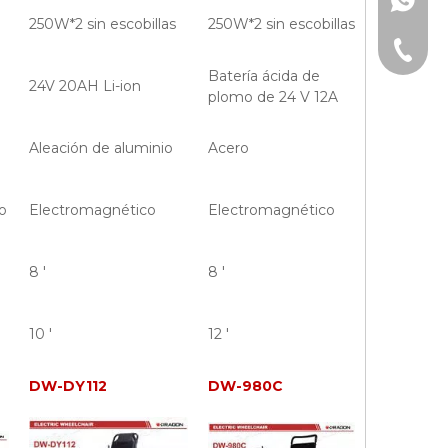
+86-15
250W*2 sin escobillas
250W*2 sin escobillas
+86-15
Batería ácida de
24V 20AH Li-ion
plomo de 24 V 12A
Aleación de aluminio
Acero
o
Electromagnético
Electromagnético
8 '
8 '
10 '
12 '
DW-DY112
DW-980C