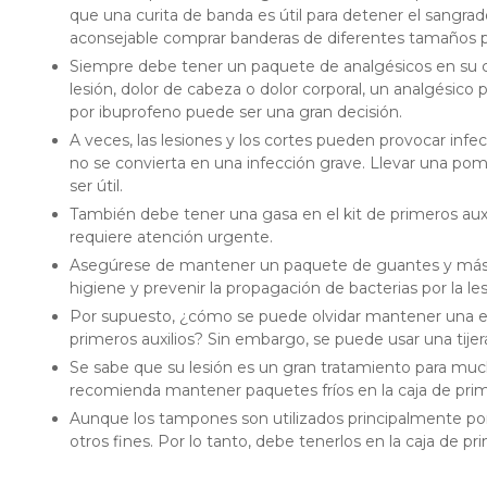
que una curita de banda es útil para detener el sangrado
aconsejable comprar banderas de diferentes tamaños par
Siempre debe tener un paquete de analgésicos en su ca
lesión, dolor de cabeza o dolor corporal, un analgésico
por ibuprofeno puede ser una gran decisión.
A veces, las lesiones y los cortes pueden provocar infecc
no se convierta en una infección grave. Llevar una poma
ser útil.
También debe tener una gasa en el kit de primeros auxil
requiere atención urgente.
Asegúrese de mantener un paquete de guantes y másca
higiene y prevenir la propagación de bacterias por la les
Por supuesto, ¿cómo se puede olvidar mantener una env
primeros auxilios? Sin embargo, se puede usar una tijer
Se sabe que su lesión es un gran tratamiento para muchas
recomienda mantener paquetes fríos en la caja de prime
Aunque los tampones son utilizados principalmente por
otros fines. Por lo tanto, debe tenerlos en la caja de pri