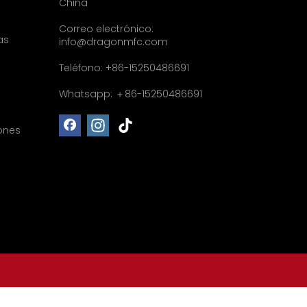
China
Correo electrónico:
as
info@dragonmfc.com
Teléfono: +86-15250486691
Whatsapp: ＋86-15250486691
ones