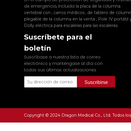
de emergencia, incluida
la placa de la columna
,
,
vertebral con
carros médicos
de tablero de colum
,
plegable de la columna en la venta
Pole IV portátil
.
Dolly eléctrica para escaleras para las escaleras
Suscríbete para el
boletín
Suscríbase a nuestra lista de correo
electrónico y manténgase al día con
todas sus últimas actualizaciones
Suscribirse
Copyright © 2024 Dragon Medical Co., Ltd. Todos lo