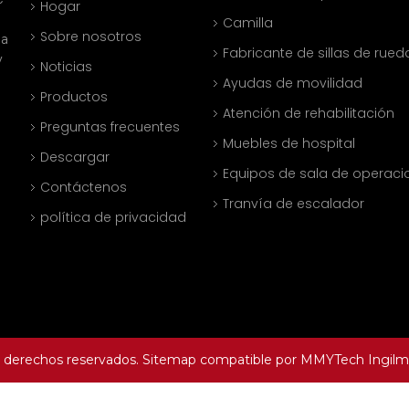
Hogar
Camilla
Sobre nosotros
na
Fabricante de sillas de rued
y
Noticias
Ayudas de movilidad
Productos
Atención de rehabilitación
Preguntas frecuentes
Muebles de hospital
Descargar
Equipos de sala de operaci
Contáctenos
Tranvía de escalador
política de privacidad
s derechos reservados.
Sitemap
compatible por
MMYTech
Ingilm