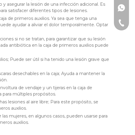
 y asegurar la lesión de una infección adicional. Es
+86-15
a satisfacer diferentes tipos de lesiones.
ja de primeros auxilios. Ya sea que tenga una
+86-15
 puede ayudar a aliviar el dolor temporalmente. Optar
iones si no se tratan, para garantizar que su lesión
da antibiótica en la caja de primeros auxilios puede
ios; Puede ser útil si ha tenido una lesión grave que
ras desechables en la caja; Ayuda a mantener la
ión.
oltura de vendaje y un tijeras en la caja de
a para múltiples propósitos.
 lesiones al aire libre; Para este propósito, se
ros auxilios.
 las mujeres, en algunos casos, pueden usarse para
meros auxilios.