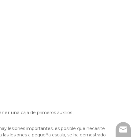
ener una
caja de primeros auxilios ;
 hay lesiones importantes, es posible que necesite
info@d
ara las lesiones a pequeña escala, se ha demostrado