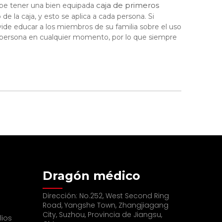
caja de primeros
ebe tener una bien equipada
e la caja, y esto se aplica a cada persona. Si
vide educar a los miembros de su familia sobre el uso
 persona en cualquier momento, por lo que siempre
Dragón médico
Dirección: No.252, West Second Ring
Road, Yangshe Town, Zhangjiagang
City, Suzhou, Provincia de Jiangsu,
lios